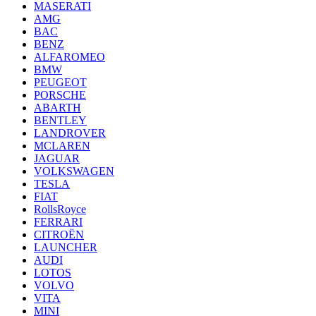
MASERATI
AMG
BAC
BENZ
ALFAROMEO
BMW
PEUGEOT
PORSCHE
ABARTH
BENTLEY
LANDROVER
MCLAREN
JAGUAR
VOLKSWAGEN
TESLA
FIAT
RollsRoyce
FERRARI
CITROËN
LAUNCHER
AUDI
LOTOS
VOLVO
VITA
MINI