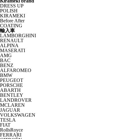
Kirameki brand
DRESS UP
POLISH
KIRAMEKI
Before After
COATING
輸入車
LAMBORGHINI
RENAULT
ALPINA
MASERATI
AMG
BAC
BENZ
ALFAROMEO
BMW
PEUGEOT
PORSCHE
ABARTH
BENTLEY
LANDROVER
MCLAREN
JAGUAR
VOLKSWAGEN
TESLA
FIAT
RollsRoyce
FERRARI