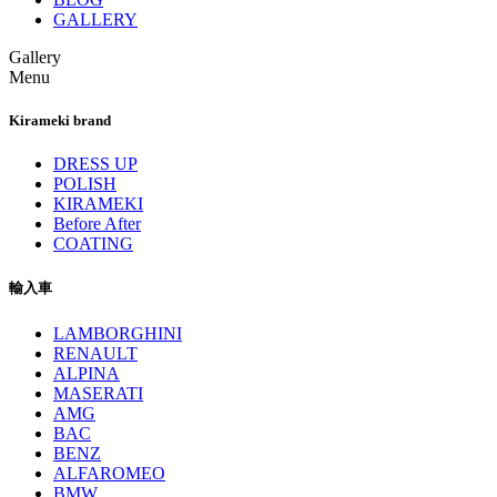
GALLERY
Gallery
Menu
Kirameki brand
DRESS UP
POLISH
KIRAMEKI
Before After
COATING
輸入車
LAMBORGHINI
RENAULT
ALPINA
MASERATI
AMG
BAC
BENZ
ALFAROMEO
BMW