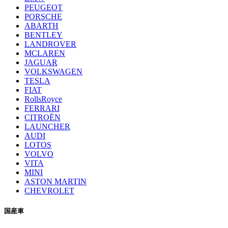
PEUGEOT
PORSCHE
ABARTH
BENTLEY
LANDROVER
MCLAREN
JAGUAR
VOLKSWAGEN
TESLA
FIAT
RollsRoyce
FERRARI
CITROËN
LAUNCHER
AUDI
LOTOS
VOLVO
VITA
MINI
ASTON MARTIN
CHEVROLET
国産車