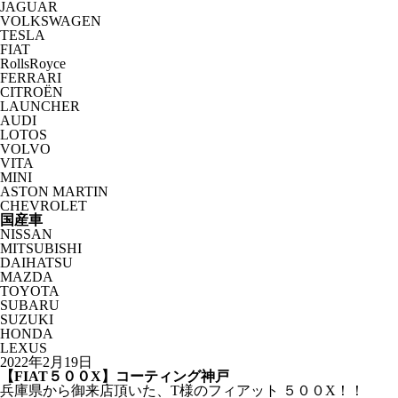
JAGUAR
VOLKSWAGEN
TESLA
FIAT
RollsRoyce
FERRARI
CITROËN
LAUNCHER
AUDI
LOTOS
VOLVO
VITA
MINI
ASTON MARTIN
CHEVROLET
国産車
NISSAN
MITSUBISHI
DAIHATSU
MAZDA
TOYOTA
SUBARU
SUZUKI
HONDA
LEXUS
2022年2月19日
【FIAT５００X】コーティング神戸
兵庫県から御来店頂いた、T様のフィアット ５００X！！