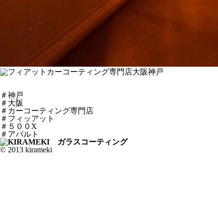
＃神戸
＃大阪
＃カーコーティング専門店
＃フィッアット
＃５００X
＃アバルト
© 2013 kirameki