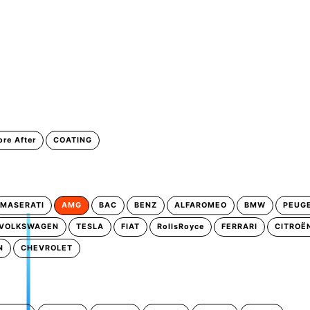
ore After
COATING
MASERATI
AMG
BAC
BENZ
ALFAROMEO
BMW
PEUG
VOLKSWAGEN
TESLA
FIAT
RollsRoyce
FERRARI
CITROË
N
CHEVROLET