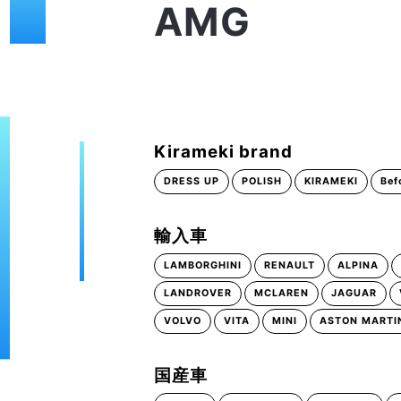
AMG
Kirameki brand
DRESS UP
POLISH
KIRAMEKI
Bef
輸入車
LAMBORGHINI
RENAULT
ALPINA
LANDROVER
MCLAREN
JAGUAR
VOLVO
VITA
MINI
ASTON MARTI
国産車