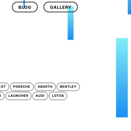
BLOG
GALLERY
EOT
PORSCHE
ABARTH
BENTLEY
N
LAUNCHER
AUDI
LOTOS