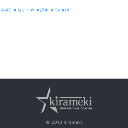
＃AMG
＃おすすめ
＃評判
＃Gclass
© 2013 kirameki