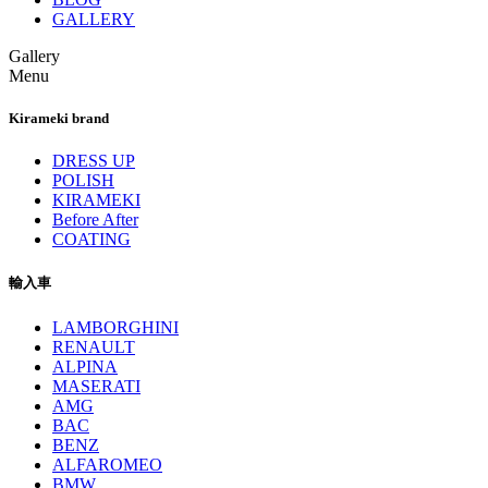
GALLERY
Gallery
Menu
Kirameki brand
DRESS UP
POLISH
KIRAMEKI
Before After
COATING
輸入車
LAMBORGHINI
RENAULT
ALPINA
MASERATI
AMG
BAC
BENZ
ALFAROMEO
BMW