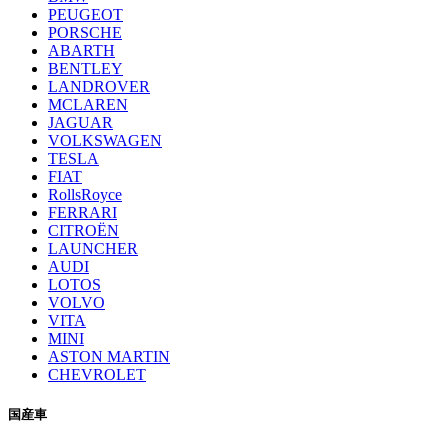
PEUGEOT
PORSCHE
ABARTH
BENTLEY
LANDROVER
MCLAREN
JAGUAR
VOLKSWAGEN
TESLA
FIAT
RollsRoyce
FERRARI
CITROËN
LAUNCHER
AUDI
LOTOS
VOLVO
VITA
MINI
ASTON MARTIN
CHEVROLET
国産車