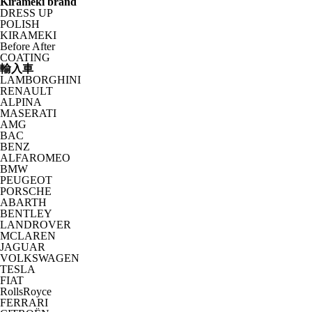
Kirameki brand
DRESS UP
POLISH
KIRAMEKI
Before After
COATING
輸入車
LAMBORGHINI
RENAULT
ALPINA
MASERATI
AMG
BAC
BENZ
ALFAROMEO
BMW
PEUGEOT
PORSCHE
ABARTH
BENTLEY
LANDROVER
MCLAREN
JAGUAR
VOLKSWAGEN
TESLA
FIAT
RollsRoyce
FERRARI