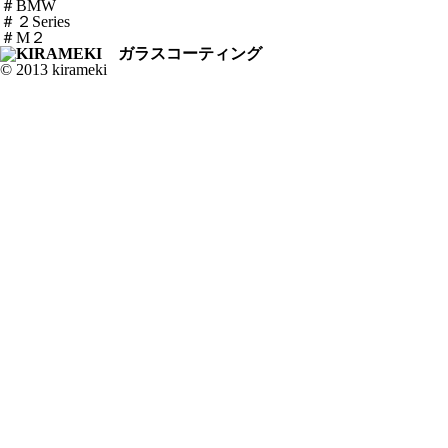
＃BMW
＃２Series
＃M２
© 2013 kirameki