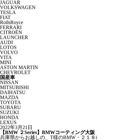
JAGUAR
VOLKSWAGEN
TESLA
FIAT
RollsRoyce
FERRARI
CITROËN
LAUNCHER
AUDI
LOTOS
VOLVO
VITA
MINI
ASTON MARTIN
CHEVROLET
国産車
NISSAN
MITSUBISHI
DAIHATSU
MAZDA
TOYOTA
SUBARU
SUZUKI
HONDA
LEXUS
2022年3月21日
【BMW ２Series】BMWコーティング大阪
兵庫県からお越しの、T様のBMW・２１８i