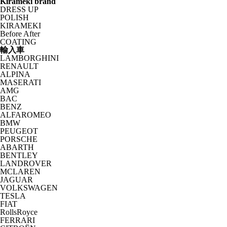
Kirameki brand
DRESS UP
POLISH
KIRAMEKI
Before After
COATING
輸入車
LAMBORGHINI
RENAULT
ALPINA
MASERATI
AMG
BAC
BENZ
ALFAROMEO
BMW
PEUGEOT
PORSCHE
ABARTH
BENTLEY
LANDROVER
MCLAREN
JAGUAR
VOLKSWAGEN
TESLA
FIAT
RollsRoyce
FERRARI