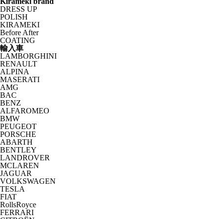
Kirameki brand
DRESS UP
POLISH
KIRAMEKI
Before After
COATING
輸入車
LAMBORGHINI
RENAULT
ALPINA
MASERATI
AMG
BAC
BENZ
ALFAROMEO
BMW
PEUGEOT
PORSCHE
ABARTH
BENTLEY
LANDROVER
MCLAREN
JAGUAR
VOLKSWAGEN
TESLA
FIAT
RollsRoyce
FERRARI