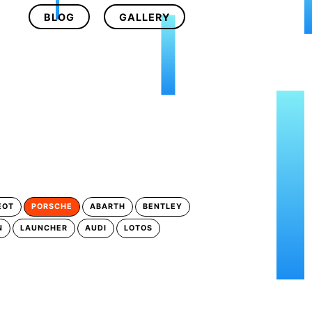
BLOG
GALLERY
EOT
PORSCHE
ABARTH
BENTLEY
N
LAUNCHER
AUDI
LOTOS