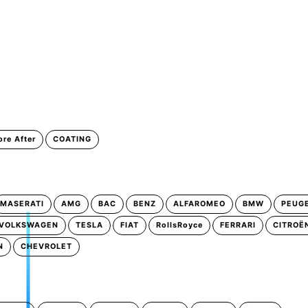
ore After
COATING
MASERATI
AMG
BAC
BENZ
ALFAROMEO
BMW
PEUG
VOLKSWAGEN
TESLA
FIAT
RollsRoyce
FERRARI
CITROË
N
CHEVROLET