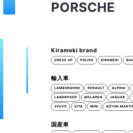
PORSCHE
Kirameki brand
DRESS UP
POLISH
KIRAMEKI
Bef
輸入車
LAMBORGHINI
RENAULT
ALPINA
LANDROVER
MCLAREN
JAGUAR
VOLVO
VITA
MINI
ASTON MARTI
国産車