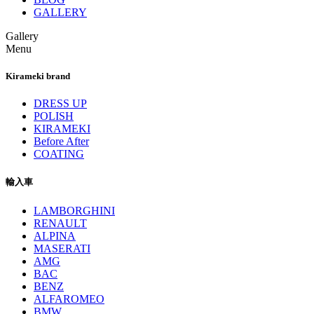
GALLERY
Gallery
Menu
Kirameki brand
DRESS UP
POLISH
KIRAMEKI
Before After
COATING
輸入車
LAMBORGHINI
RENAULT
ALPINA
MASERATI
AMG
BAC
BENZ
ALFAROMEO
BMW