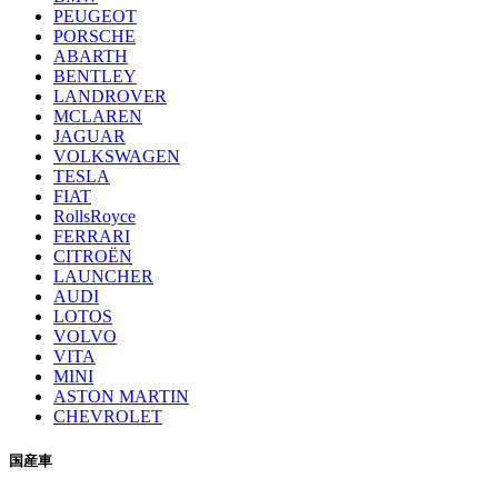
PEUGEOT
PORSCHE
ABARTH
BENTLEY
LANDROVER
MCLAREN
JAGUAR
VOLKSWAGEN
TESLA
FIAT
RollsRoyce
FERRARI
CITROËN
LAUNCHER
AUDI
LOTOS
VOLVO
VITA
MINI
ASTON MARTIN
CHEVROLET
国産車