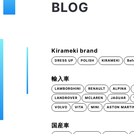
BLOG
Kirameki brand
DRESS UP
POLISH
KIRAMEKI
Bef
輸入車
LAMBORGHINI
RENAULT
ALPINA
LANDROVER
MCLAREN
JAGUAR
VOLVO
VITA
MINI
ASTON MARTI
国産車