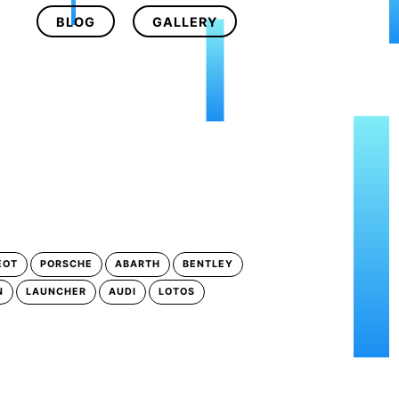
BLOG
GALLERY
EOT
PORSCHE
ABARTH
BENTLEY
N
LAUNCHER
AUDI
LOTOS