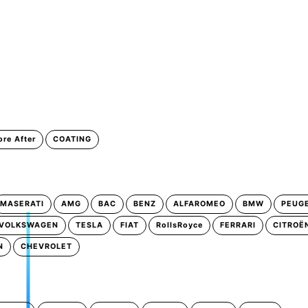
ore After
COATING
MASERATI
AMG
BAC
BENZ
ALFAROMEO
BMW
PEUG
VOLKSWAGEN
TESLA
FIAT
RollsRoyce
FERRARI
CITROË
N
CHEVROLET