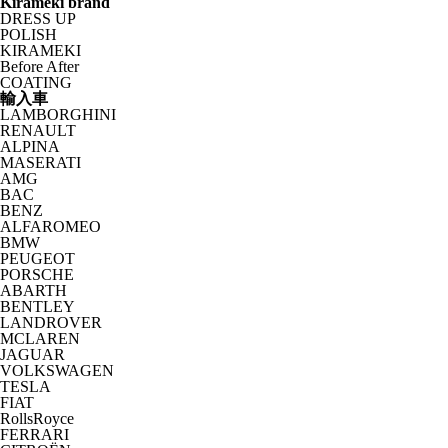
Kirameki brand
DRESS UP
POLISH
KIRAMEKI
Before After
COATING
輸入車
LAMBORGHINI
RENAULT
ALPINA
MASERATI
AMG
BAC
BENZ
ALFAROMEO
BMW
PEUGEOT
PORSCHE
ABARTH
BENTLEY
LANDROVER
MCLAREN
JAGUAR
VOLKSWAGEN
TESLA
FIAT
RollsRoyce
FERRARI