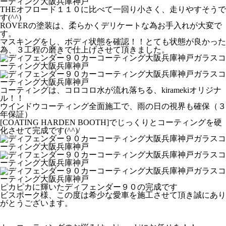
THEオフロード１１０に比べて一回り小さく、走りやすそうで
す(^^)
ROVERの塗装は、柔らかくデリケートな為お手入れが大変で
す。
マスキングをし、ボディ状態を確認！！とても状態が良かった
為、３工程の磨きで仕上げさせて頂きました。
コーティングは、コロコロ水が流れ落ちる、kiramekiオリジナ
ル！！
ウインドウコーティング全面施工で、雨の日の視界も確保（３
年保証）
[COATING HARDEN BOOTH]でじっくりとコーティングを硬
化させて完成です(^^)/
ピカピカに輝いたディフェンダー９０の完成です
ビスポーク様、この度は希少な愛車を施工させて頂き誠にあり
がとうございます。