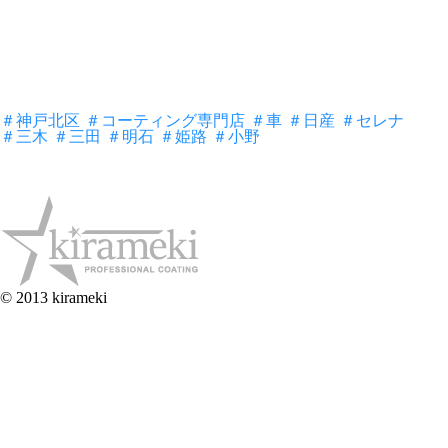
＃神戸北区
＃コーティング専門店
＃車
＃日産
＃セレナ
＃三木
＃三田
＃明石
＃姫路
＃小野
© 2013 kirameki