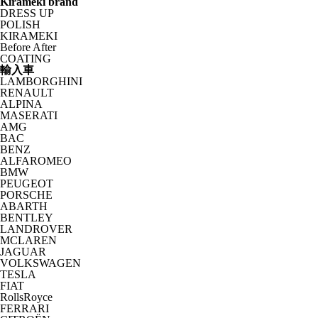
Kirameki brand
DRESS UP
POLISH
KIRAMEKI
Before After
COATING
輸入車
LAMBORGHINI
RENAULT
ALPINA
MASERATI
AMG
BAC
BENZ
ALFAROMEO
BMW
PEUGEOT
PORSCHE
ABARTH
BENTLEY
LANDROVER
MCLAREN
JAGUAR
VOLKSWAGEN
TESLA
FIAT
RollsRoyce
FERRARI