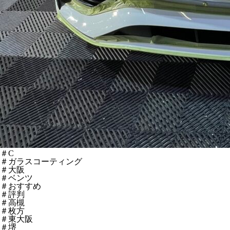
＃C
＃ガラスコーティング
＃大阪
＃ベンツ
＃おすすめ
＃評判
＃高槻
＃枚方
＃東大阪
＃堺