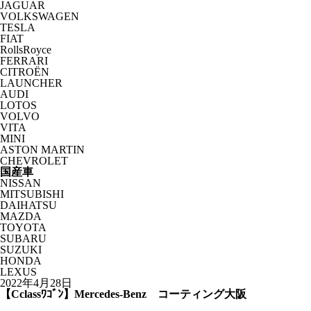
JAGUAR
VOLKSWAGEN
TESLA
FIAT
RollsRoyce
FERRARI
CITROËN
LAUNCHER
AUDI
LOTOS
VOLVO
VITA
MINI
ASTON MARTIN
CHEVROLET
国産車
NISSAN
MITSUBISHI
DAIHATSU
MAZDA
TOYOTA
SUBARU
SUZUKI
HONDA
LEXUS
2022年4月28日
【Cclassﾜｺﾞﾝ】Mercedes-Benz コーティング大阪