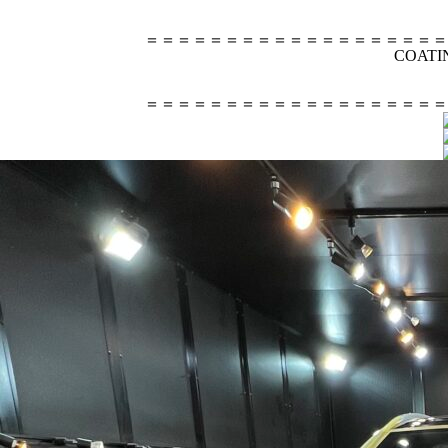
＝＝＝＝＝＝＝＝＝＝＝＝＝＝＝＝＝＝＝
COA
＝＝＝＝＝＝＝＝＝＝＝＝＝＝＝＝＝＝＝