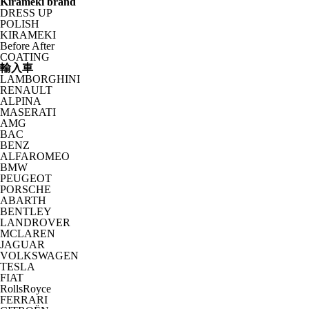
Kirameki brand
DRESS UP
POLISH
KIRAMEKI
Before After
COATING
輸入車
LAMBORGHINI
RENAULT
ALPINA
MASERATI
AMG
BAC
BENZ
ALFAROMEO
BMW
PEUGEOT
PORSCHE
ABARTH
BENTLEY
LANDROVER
MCLAREN
JAGUAR
VOLKSWAGEN
TESLA
FIAT
RollsRoyce
FERRARI