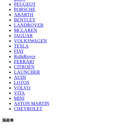
PEUGEOT
PORSCHE
ABARTH
BENTLEY
LANDROVER
MCLAREN
JAGUAR
VOLKSWAGEN
TESLA
FIAT
RollsRoyce
FERRARI
CITROËN
LAUNCHER
AUDI
LOTOS
VOLVO
VITA
MINI
ASTON MARTIN
CHEVROLET
国産車