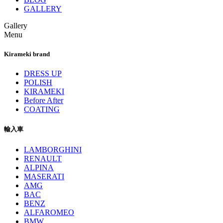
GALLERY
Gallery
Menu
Kirameki brand
DRESS UP
POLISH
KIRAMEKI
Before After
COATING
輸入車
LAMBORGHINI
RENAULT
ALPINA
MASERATI
AMG
BAC
BENZ
ALFAROMEO
BMW