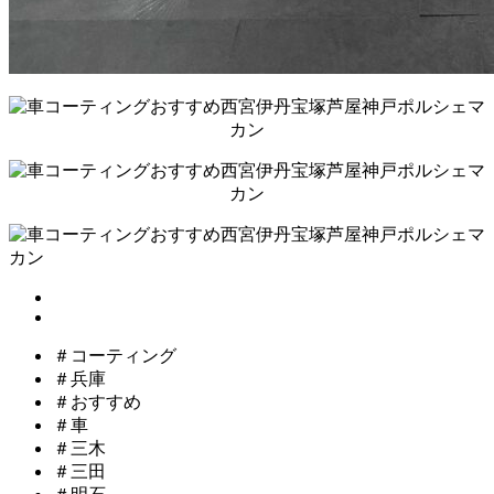
＃コーティング
＃兵庫
＃おすすめ
＃車
＃三木
＃三田