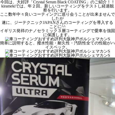
今回は、大好評「Crystal Serum Black COATING」のご紹介！！
kiramekiでは、年２回、新しいコーティングをテストし経過観
察を行います。
ここ数年中々良いコーティングに巡り会うことが出来ませんで
したが
遂に、ジーテクニックJAPANさんのコーティングを導入する
ことに^^
イギリス発祥のナノセラミック３層コーティングで愛車を強固
に保護します。
簡単に説明すると、撥水性能・耐久性・汚防性全ての性能がハ
イスペック。