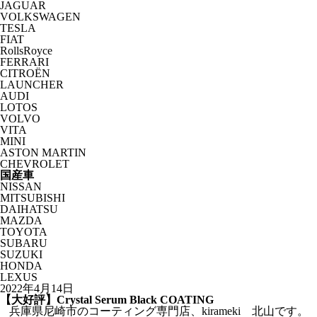
JAGUAR
VOLKSWAGEN
TESLA
FIAT
RollsRoyce
FERRARI
CITROËN
LAUNCHER
AUDI
LOTOS
VOLVO
VITA
MINI
ASTON MARTIN
CHEVROLET
国産車
NISSAN
MITSUBISHI
DAIHATSU
MAZDA
TOYOTA
SUBARU
SUZUKI
HONDA
LEXUS
2022年4月14日
【大好評】Crystal Serum Black COATING
兵庫県尼崎市のコーティング専門店、kirameki 北山です。