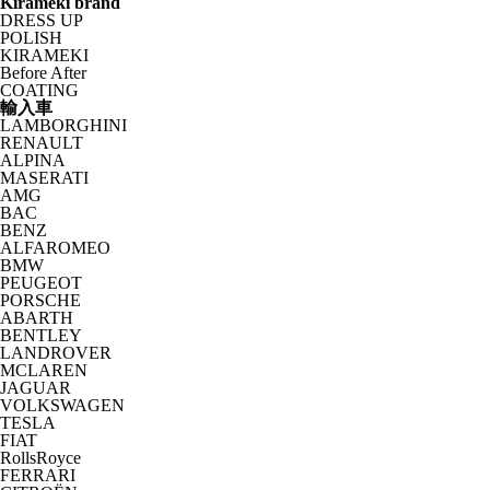
Kirameki brand
DRESS UP
POLISH
KIRAMEKI
Before After
COATING
輸入車
LAMBORGHINI
RENAULT
ALPINA
MASERATI
AMG
BAC
BENZ
ALFAROMEO
BMW
PEUGEOT
PORSCHE
ABARTH
BENTLEY
LANDROVER
MCLAREN
JAGUAR
VOLKSWAGEN
TESLA
FIAT
RollsRoyce
FERRARI