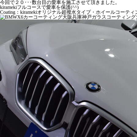
今回で２０･･･数台目の愛車を施工させて頂きました。
kiramekiフルコースで愛車を保護(^^)
Coating：kiramekiオリジナル超撥水タイプ・ホイール