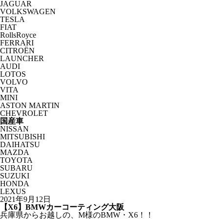
JAGUAR
VOLKSWAGEN
TESLA
FIAT
RollsRoyce
FERRARI
CITROËN
LAUNCHER
AUDI
LOTOS
VOLVO
VITA
MINI
ASTON MARTIN
CHEVROLET
国産車
NISSAN
MITSUBISHI
DAIHATSU
MAZDA
TOYOTA
SUBARU
SUZUKI
HONDA
LEXUS
2021年9月12日
【X6】BMWカーコーティング大阪
兵庫県からお越しの、M様のBMW・X6！！