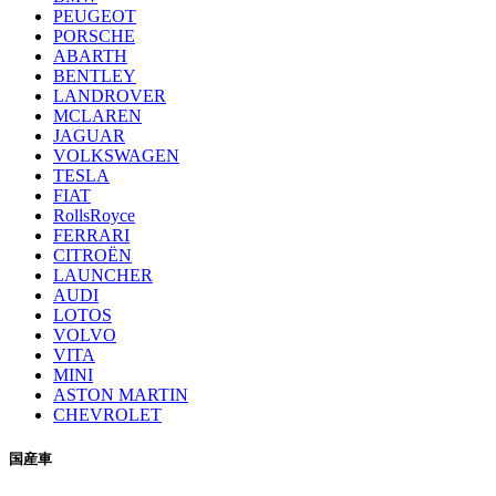
PEUGEOT
PORSCHE
ABARTH
BENTLEY
LANDROVER
MCLAREN
JAGUAR
VOLKSWAGEN
TESLA
FIAT
RollsRoyce
FERRARI
CITROËN
LAUNCHER
AUDI
LOTOS
VOLVO
VITA
MINI
ASTON MARTIN
CHEVROLET
国産車