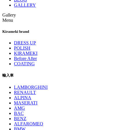
GALLERY
Gallery
Menu
Kirameki brand
DRESS UP
POLISH
KIRAMEKI
Before After
COATING
輸入車
LAMBORGHINI
RENAULT
ALPINA
MASERATI
AMG
BAC
BENZ
ALFAROMEO
BMW