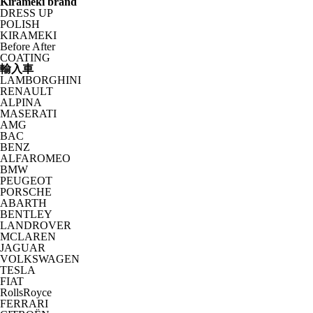
Kirameki brand
DRESS UP
POLISH
KIRAMEKI
Before After
COATING
輸入車
LAMBORGHINI
RENAULT
ALPINA
MASERATI
AMG
BAC
BENZ
ALFAROMEO
BMW
PEUGEOT
PORSCHE
ABARTH
BENTLEY
LANDROVER
MCLAREN
JAGUAR
VOLKSWAGEN
TESLA
FIAT
RollsRoyce
FERRARI