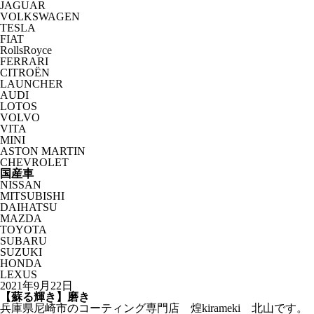
JAGUAR
VOLKSWAGEN
TESLA
FIAT
RollsRoyce
FERRARI
CITROËN
LAUNCHER
AUDI
LOTOS
VOLVO
VITA
MINI
ASTON MARTIN
CHEVROLET
国産車
NISSAN
MITSUBISHI
DAIHATSU
MAZDA
TOYOTA
SUBARU
SUZUKI
HONDA
LEXUS
2021年9月22日
【蘇る輝き】磨き
兵庫県尼崎市のコーティング専門店 煌kirameki 北山です。