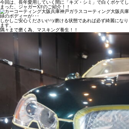
今回は、長年愛用していく間に「キズ・シミ」で白くボケてし
まった、ジャガーXFのご紹介！！
緑のボディーが･･･
しかしご安心ください(^^)/磨ける状態であれば必ず綺麗になり
ます。
隅々まで磨く為、マスキング養生！！