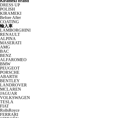
Kirameki brand
DRESS UP
POLISH
KIRAMEKI
Before After
COATING
輸入車
LAMBORGHINI
RENAULT
ALPINA
MASERATI
AMG
BAC
BENZ
ALFAROMEO
BMW
PEUGEOT
PORSCHE
ABARTH
BENTLEY
LANDROVER
MCLAREN
JAGUAR
VOLKSWAGEN
TESLA
FIAT
RollsRoyce
FERRARI