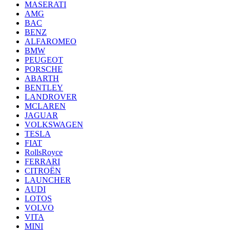
MASERATI
AMG
BAC
BENZ
ALFAROMEO
BMW
PEUGEOT
PORSCHE
ABARTH
BENTLEY
LANDROVER
MCLAREN
JAGUAR
VOLKSWAGEN
TESLA
FIAT
RollsRoyce
FERRARI
CITROËN
LAUNCHER
AUDI
LOTOS
VOLVO
VITA
MINI