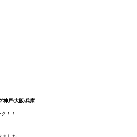
ング神戸/大阪/兵庫
ーク！！
きました。