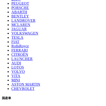
PEUGEOT
PORSCHE
ABARTH
BENTLEY
LANDROVER
MCLAREN
JAGUAR
VOLKSWAGEN
TESLA
FIAT
RollsRoyce
FERRARI
CITROËN
LAUNCHER
AUDI
LOTOS
VOLVO
VITA
MINI
ASTON MARTIN
CHEVROLET
国産車