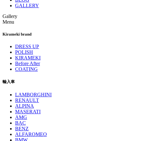
GALLERY
Gallery
Menu
Kirameki brand
DRESS UP
POLISH
KIRAMEKI
Before After
COATING
輸入車
LAMBORGHINI
RENAULT
ALPINA
MASERATI
AMG
BAC
BENZ
ALFAROMEO
BMW