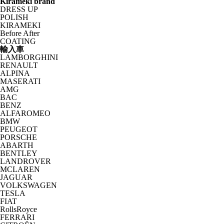
Kirameki brand
DRESS UP
POLISH
KIRAMEKI
Before After
COATING
輸入車
LAMBORGHINI
RENAULT
ALPINA
MASERATI
AMG
BAC
BENZ
ALFAROMEO
BMW
PEUGEOT
PORSCHE
ABARTH
BENTLEY
LANDROVER
MCLAREN
JAGUAR
VOLKSWAGEN
TESLA
FIAT
RollsRoyce
FERRARI