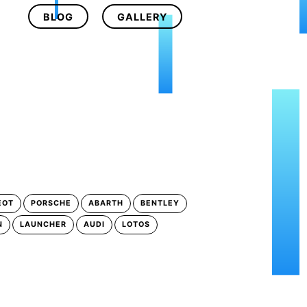
BLOG
GALLERY
EOT
PORSCHE
ABARTH
BENTLEY
N
LAUNCHER
AUDI
LOTOS