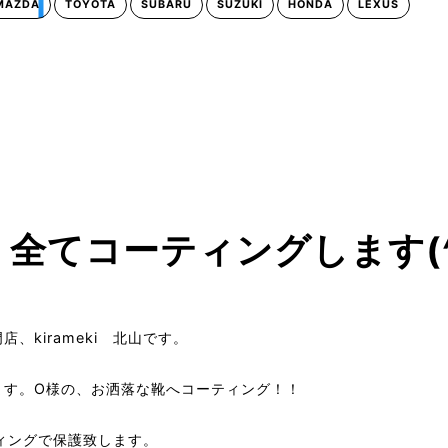
MAZDA
TOYOTA
SUBARU
SUZUKI
HONDA
LEXUS
全てコーティングします(^
、kirameki 北山です。
ます。O様の、お洒落な靴へコーティング！！
ティングで保護致します。