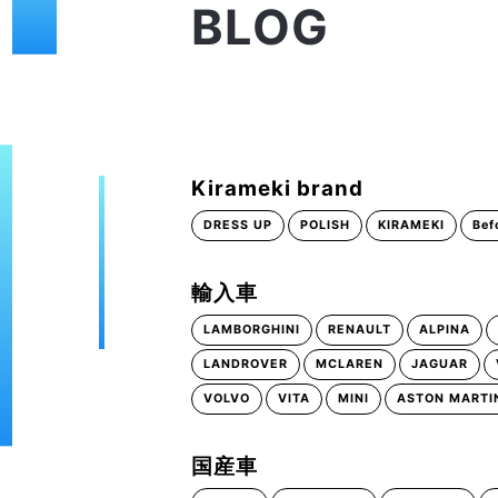
BLOG
Kirameki brand
DRESS UP
POLISH
KIRAMEKI
Bef
輸入車
LAMBORGHINI
RENAULT
ALPINA
LANDROVER
MCLAREN
JAGUAR
VOLVO
VITA
MINI
ASTON MARTI
国産車