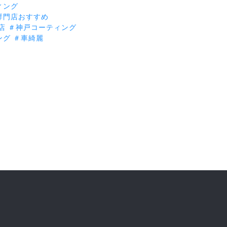
ィング
専門店おすすめ
店
＃神戸コーティング
ング
＃車綺麗