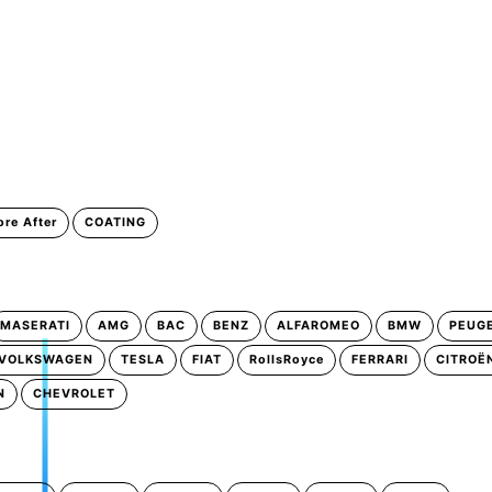
ore After
COATING
MASERATI
AMG
BAC
BENZ
ALFAROMEO
BMW
PEUG
VOLKSWAGEN
TESLA
FIAT
RollsRoyce
FERRARI
CITROË
N
CHEVROLET