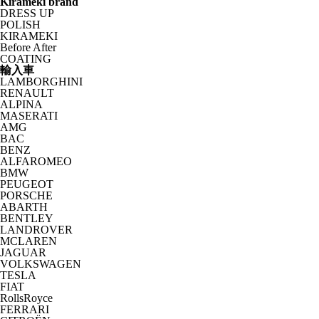
Kirameki brand
DRESS UP
POLISH
KIRAMEKI
Before After
COATING
輸入車
LAMBORGHINI
RENAULT
ALPINA
MASERATI
AMG
BAC
BENZ
ALFAROMEO
BMW
PEUGEOT
PORSCHE
ABARTH
BENTLEY
LANDROVER
MCLAREN
JAGUAR
VOLKSWAGEN
TESLA
FIAT
RollsRoyce
FERRARI