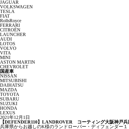
JAGUAR
VOLKSWAGEN
TESLA
FIAT
RollsRoyce
FERRARI
CITROËN
LAUNCHER
AUDI
LOTOS
VOLVO
VITA
MINI
ASTON MARTIN
CHEVROLET
国産車
NISSAN
MITSUBISHI
DAIHATSU
MAZDA
TOYOTA
SUBARU
SUZUKI
HONDA
LEXUS
2021年12月1日
【DEFENDER110】LANDROVER コーティング大阪神戸兵
兵庫県からお越しのK様のランドローバー・ディフェンダー１１０