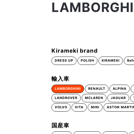
LAMBORGHI
Kirameki brand
DRESS UP
POLISH
KIRAMEKI
Bef
輸入車
LAMBORGHINI
RENAULT
ALPINA
LANDROVER
MCLAREN
JAGUAR
VOLVO
VITA
MINI
ASTON MARTI
国産車