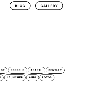
BLOG
GALLERY
EOT
PORSCHE
ABARTH
BENTLEY
N
LAUNCHER
AUDI
LOTOS