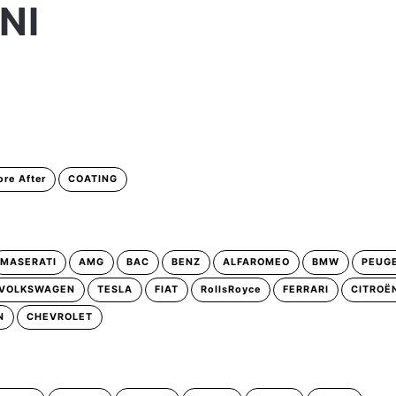
NI
ore After
COATING
MASERATI
AMG
BAC
BENZ
ALFAROMEO
BMW
PEUG
VOLKSWAGEN
TESLA
FIAT
RollsRoyce
FERRARI
CITROË
N
CHEVROLET