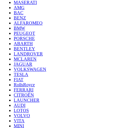
MASERATI
AMG
BAC
BENZ
ALFAROMEO
BMW
PEUGEOT
PORSCHE
ABARTH
BENTLEY
LANDROVER
MCLAREN
JAGUAR
VOLKSWAGEN
TESLA
FIAT
RollsRoyce
FERRARI
CITROËN
LAUNCHER
AUDI
LOTOS
VOLVO
VITA
MINI