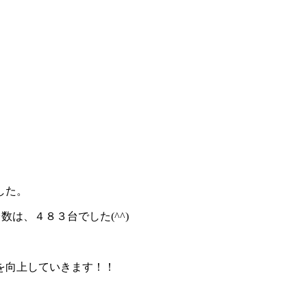
した。
は、４８３台でした(^^)
を向上していきます！！