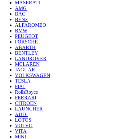
MASERATI
AMG
BAC
BENZ
ALFAROMEO
BMW
PEUGEOT
PORSCHE
ABARTH
BENTLEY
LANDROVER
MCLAREN
JAGUAR
VOLKSWAGEN
TESLA
FIAT
RollsRoyce
FERRARI
CITROËN
LAUNCHER
AUDI
LOTOS
VOLVO
VITA
MINI