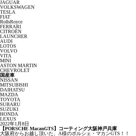
JAGUAR
VOLKSWAGEN
TESLA
FIAT
RollsRoyce
FERRARI
CITROËN
LAUNCHER
AUDI
LOTOS
VOLVO
VITA
MINI
ASTON MARTIN
CHEVROLET
国産車
NISSAN
MITSUBISHI
DAIHATSU
MAZDA
TOYOTA
SUBARU
SUZUKI
HONDA
LEXUS
2022年1月8日
【PORSCHE MacanGTS】コーティング大阪神戸兵庫
大阪府からお越し頂いた、A様のポルシェ・マカンGTS！！