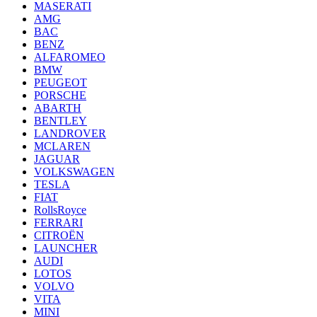
MASERATI
AMG
BAC
BENZ
ALFAROMEO
BMW
PEUGEOT
PORSCHE
ABARTH
BENTLEY
LANDROVER
MCLAREN
JAGUAR
VOLKSWAGEN
TESLA
FIAT
RollsRoyce
FERRARI
CITROËN
LAUNCHER
AUDI
LOTOS
VOLVO
VITA
MINI