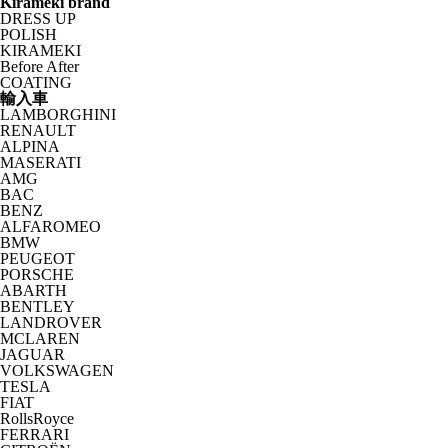
Kirameki brand
DRESS UP
POLISH
KIRAMEKI
Before After
COATING
輸入車
LAMBORGHINI
RENAULT
ALPINA
MASERATI
AMG
BAC
BENZ
ALFAROMEO
BMW
PEUGEOT
PORSCHE
ABARTH
BENTLEY
LANDROVER
MCLAREN
JAGUAR
VOLKSWAGEN
TESLA
FIAT
RollsRoyce
FERRARI