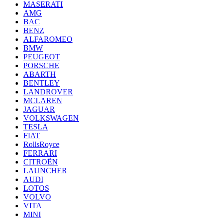
MASERATI
AMG
BAC
BENZ
ALFAROMEO
BMW
PEUGEOT
PORSCHE
ABARTH
BENTLEY
LANDROVER
MCLAREN
JAGUAR
VOLKSWAGEN
TESLA
FIAT
RollsRoyce
FERRARI
CITROËN
LAUNCHER
AUDI
LOTOS
VOLVO
VITA
MINI