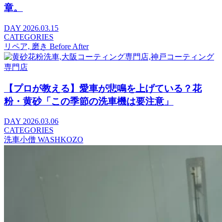
章。
DAY
2026.03.15
CATEGORIES
リペア, 磨き Before After
【プロが教える】愛車が悲鳴を上げている？花
粉・黄砂「この季節の洗車機は要注意」
DAY
2026.03.06
CATEGORIES
洗車小僧 WASHKOZO