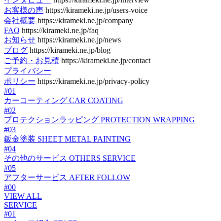
お客様の声
https://kirameki.ne.jp/users-voice
会社概要
https://kirameki.ne.jp/company
FAQ
https://kirameki.ne.jp/faq
お知らせ
https://kirameki.ne.jp/news
ブログ
https://kirameki.ne.jp/blog
ご予約・お見積
https://kirameki.ne.jp/contact
プライバシー
ポリシー
https://kirameki.ne.jp/privacy-policy
#01
カーコーティング
CAR COATING
#02
プロテクションラッピング
PROTECTION WRAPPING
#03
鈑金塗装
SHEET METAL PAINTING
#04
その他のサービス
OTHERS SERVICE
#05
アフターサービス
AFTER FOLLOW
#00
VIEW ALL
SERVICE
#01