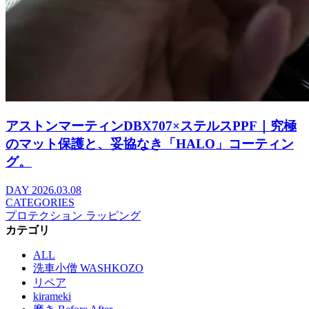
アストンマーティンDBX707×ステルスPPF｜究極
のマット保護と、妥協なき「HALO」コーティン
グ。
DAY
2026.03.08
CATEGORIES
プロテクション ラッピング
カテゴリ
ALL
洗車小僧 WASHKOZO
リペア
kirameki