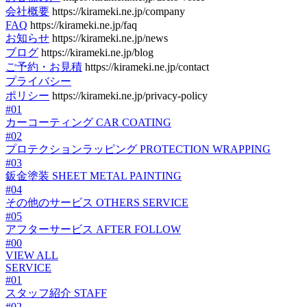
会社概要
https://kirameki.ne.jp/company
FAQ
https://kirameki.ne.jp/faq
お知らせ
https://kirameki.ne.jp/news
ブログ
https://kirameki.ne.jp/blog
ご予約・お見積
https://kirameki.ne.jp/contact
プライバシー
ポリシー
https://kirameki.ne.jp/privacy-policy
#01
カーコーティング
CAR COATING
#02
プロテクションラッピング
PROTECTION WRAPPING
#03
鈑金塗装
SHEET METAL PAINTING
#04
その他のサービス
OTHERS SERVICE
#05
アフターサービス
AFTER FOLLOW
#00
VIEW ALL
SERVICE
#01
スタッフ紹介
STAFF
#02