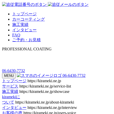
トップページ
カーコーティング
施工実績
インタビュー
FAQ
ご予約・お見積
PROFESSIONAL COATING
06-6430-7732
06-6430-7732
MENU
トップページ
https://kirameki.ne.jp
サービス
https://kirameki.ne.jp/service-list
施工実績
https://kirameki.ne.jp/showcase
kiramekiに
ついて
https://kirameki.ne.jp/about-kirameki
インタビュー
https://kirameki.ne.jp/interview
お客様の声
https://kirameki.ne.jp/users-voice