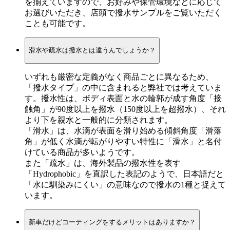
を揃えていますので、お好みや保管環境などに応じて
お選びいただき、店頭で撥水サンプルをご覧いただく
ことも可能です。
滑水や疏水は撥水とは違うんでしょうか？
いずれも厳密な定義がなく商品ごとに異なるため、
「撥水タイプ」の中に含まれると弊社では考えていま
す。撥水性は、ボディ表面と水の輪郭が成す角度「接
触角」が90度以上を撥水（150度以上を超撥水）、それ
より下を親水と一般的に分類されます。
「滑水」は、水滴が表面を滑り始める傾斜角度「滑落
角」が低く水滴が転がりやすい特性に「滑水」と名付
けている商品が多いようです。
また「疏水」は、海外製品の撥水性を表す
「Hydrophobic」を直訳した表記のようで、日本語だと
「水に馴染みにくい」の意味なので撥水の1種と捉えて
います。
新車だけどコーティングをするメリットはありますか？