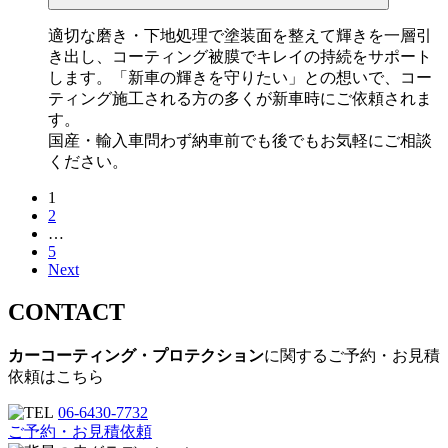
適切な磨き・下地処理で塗装面を整えて輝きを一層引
き出し、コーティング被膜でキレイの持続をサポート
します。「新車の輝きを守りたい」との想いで、コー
ティング施工される方の多くが新車時にご依頼されま
す。
国産・輸入車問わず納車前でも後でもお気軽にご相談
ください。
1
投
2
稿
…
5
の
Next
ペ
CONTACT
ー
カーコーティング・プロテクション
に関するご予約・お見積
ジ
依頼はこちら
送
06-6430-7732
り
ご予約・お見積依頼