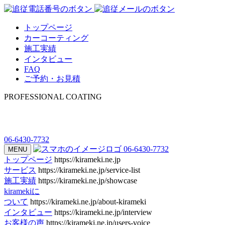
トップページ
カーコーティング
施工実績
インタビュー
FAQ
ご予約・お見積
PROFESSIONAL COATING
06-6430-7732
06-6430-7732
MENU
トップページ
https://kirameki.ne.jp
サービス
https://kirameki.ne.jp/service-list
施工実績
https://kirameki.ne.jp/showcase
kiramekiに
ついて
https://kirameki.ne.jp/about-kirameki
インタビュー
https://kirameki.ne.jp/interview
お客様の声
https://kirameki.ne.jp/users-voice