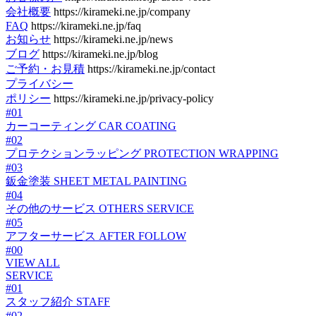
会社概要
https://kirameki.ne.jp/company
FAQ
https://kirameki.ne.jp/faq
お知らせ
https://kirameki.ne.jp/news
ブログ
https://kirameki.ne.jp/blog
ご予約・お見積
https://kirameki.ne.jp/contact
プライバシー
ポリシー
https://kirameki.ne.jp/privacy-policy
#01
カーコーティング
CAR COATING
#02
プロテクションラッピング
PROTECTION WRAPPING
#03
鈑金塗装
SHEET METAL PAINTING
#04
その他のサービス
OTHERS SERVICE
#05
アフターサービス
AFTER FOLLOW
#00
VIEW ALL
SERVICE
#01
スタッフ紹介
STAFF
#02