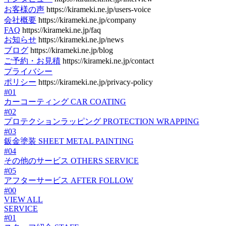
お客様の声
https://kirameki.ne.jp/users-voice
会社概要
https://kirameki.ne.jp/company
FAQ
https://kirameki.ne.jp/faq
お知らせ
https://kirameki.ne.jp/news
ブログ
https://kirameki.ne.jp/blog
ご予約・お見積
https://kirameki.ne.jp/contact
プライバシー
ポリシー
https://kirameki.ne.jp/privacy-policy
#01
カーコーティング
CAR COATING
#02
プロテクションラッピング
PROTECTION WRAPPING
#03
鈑金塗装
SHEET METAL PAINTING
#04
その他のサービス
OTHERS SERVICE
#05
アフターサービス
AFTER FOLLOW
#00
VIEW ALL
SERVICE
#01