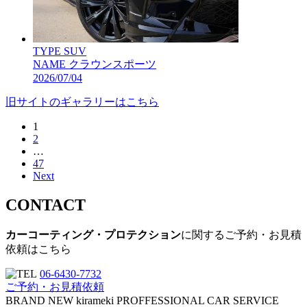
TYPE
SUV
NAME
クラウンスポーツ
2026/07/04
旧サイトのギャラリーはこちら
1
投
2
稿
…
47
の
Next
ペ
CONTACT
ー
カーコーティング・プロテクション
に関するご予約・お見積
ジ
依頼はこちら
送
06-6430-7732
り
ご予約・お見積依頼
BRAND NEW kirameki PROFFESSIONAL CAR SERVICE