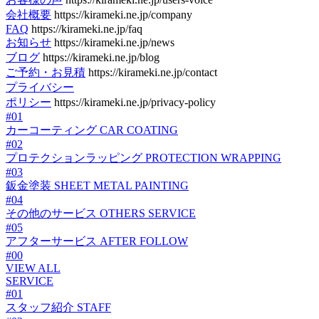
会社概要
https://kirameki.ne.jp/company
FAQ
https://kirameki.ne.jp/faq
お知らせ
https://kirameki.ne.jp/news
ブログ
https://kirameki.ne.jp/blog
ご予約・お見積
https://kirameki.ne.jp/contact
プライバシー
ポリシー
https://kirameki.ne.jp/privacy-policy
#01
カーコーティング
CAR COATING
#02
プロテクションラッピング
PROTECTION WRAPPING
#03
鈑金塗装
SHEET METAL PAINTING
#04
その他のサービス
OTHERS SERVICE
#05
アフターサービス
AFTER FOLLOW
#00
VIEW ALL
SERVICE
#01
スタッフ紹介
STAFF