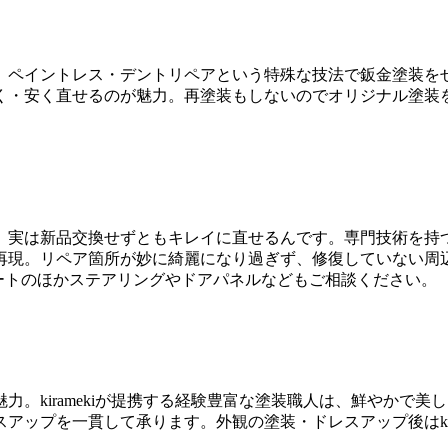
。ペイントレス・デントリペアという特殊な技法で鈑金塗装を
く・安く直せるのが魅力。再塗装もしないのでオリジナル塗装
。実は新品交換せずともキレイに直せるんです。専門技術を持
再現。リペア箇所が妙に綺麗になり過ぎず、修復していない周
ートのほかステアリングやドアパネルなどもご相談ください。
。kiramekiが提携する経験豊富な塗装職人は、鮮やかで
ップを一貫して承ります。外観の塗装・ドレスアップ後はkir