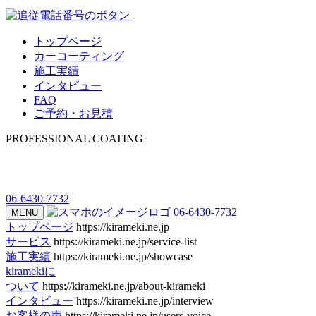
トップページ
カーコーティング
施工実績
インタビュー
FAQ
ご予約・お見積
PROFESSIONAL COATING
06-6430-7732
06-6430-7732
MENU
トップページ
https://kirameki.ne.jp
サービス
https://kirameki.ne.jp/service-list
施工実績
https://kirameki.ne.jp/showcase
kiramekiに
ついて
https://kirameki.ne.jp/about-kirameki
インタビュー
https://kirameki.ne.jp/interview
お客様の声
https://kirameki.ne.jp/users-voice