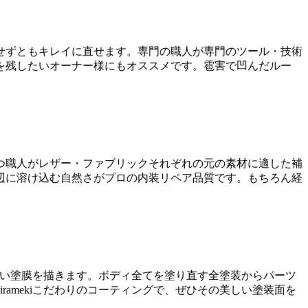
せずともキレイに直せます。専門の職人が専門のツール・技術
を残したいオーナー様にもオススメです。雹害で凹んだルー
つ職人がレザー・ファブリックそれぞれの元の素材に適した補
辺に溶け込む自然さがプロの内装リペア品質です。もちろん経
美しい塗膜を描きます。ボディ全てを塗り直す全塗装からパーツ
amekiこだわりのコーティングで、ぜひその美しい塗装面を