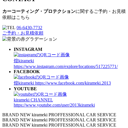
カーコーティング・プロテクション
に関するご予約・お見積
依頼はこちら
06-6430-7732
ご予約・お見積依頼
INSTAGRAM
煌kirameki
https://www.instagram.com/explore/locations/517225771/
FACEBOOK
煌kirameki
https://www.facebook.com/kirameki.2013
YOUTUBE
kirameki CHANNEL
https://www.youtube.com/user/2013kirameki
BRAND NEW kirameki PROFFESSIONAL CAR SERVICE
BRAND NEW kirameki PROFFESSIONAL CAR SERVICE
BRAND NEW kirameki PROFFESSIONAL CAR SERVICE