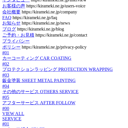
お客様の声
https://kirameki.ne.jp/users-voice
会社概要
https://kirameki.ne.jp/company
FAQ
https://kirameki.ne.jp/faq
お知らせ
https://kirameki.ne.jp/news
ブログ
https://kirameki.ne.jp/blog
ご予約・お見積
https://kirameki.ne.jp/contact
プライバシー
ポリシー
https://kirameki.ne.jp/privacy-policy
#01
カーコーティング
CAR COATING
#02
プロテクションラッピング
PROTECTION WRAPPING
#03
鈑金塗装
SHEET METAL PAINTING
#04
その他のサービス
OTHERS SERVICE
#05
アフターサービス
AFTER FOLLOW
#00
VIEW ALL
SERVICE
#01