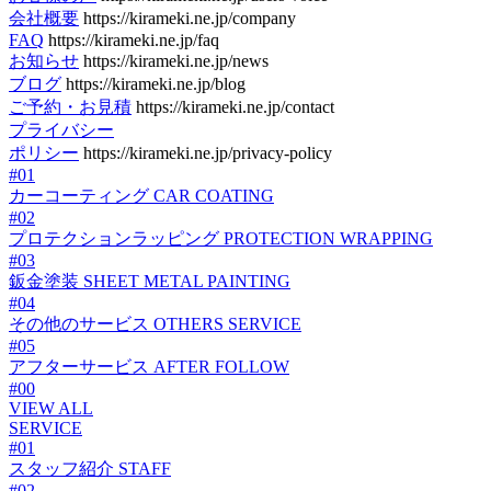
会社概要
https://kirameki.ne.jp/company
FAQ
https://kirameki.ne.jp/faq
お知らせ
https://kirameki.ne.jp/news
ブログ
https://kirameki.ne.jp/blog
ご予約・お見積
https://kirameki.ne.jp/contact
プライバシー
ポリシー
https://kirameki.ne.jp/privacy-policy
#01
カーコーティング
CAR COATING
#02
プロテクションラッピング
PROTECTION WRAPPING
#03
鈑金塗装
SHEET METAL PAINTING
#04
その他のサービス
OTHERS SERVICE
#05
アフターサービス
AFTER FOLLOW
#00
VIEW ALL
SERVICE
#01
スタッフ紹介
STAFF
#02