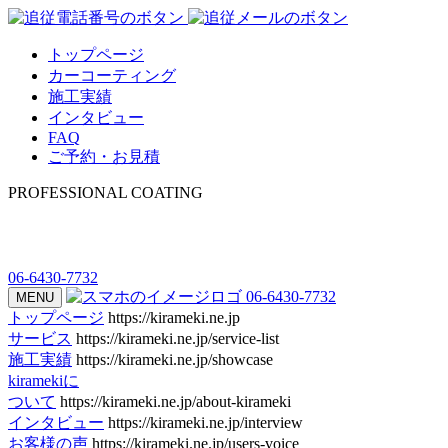
トップページ
カーコーティング
施工実績
インタビュー
FAQ
ご予約・お見積
PROFESSIONAL COATING
06-6430-7732
06-6430-7732
MENU
トップページ
https://kirameki.ne.jp
サービス
https://kirameki.ne.jp/service-list
施工実績
https://kirameki.ne.jp/showcase
kiramekiに
ついて
https://kirameki.ne.jp/about-kirameki
インタビュー
https://kirameki.ne.jp/interview
お客様の声
https://kirameki.ne.jp/users-voice