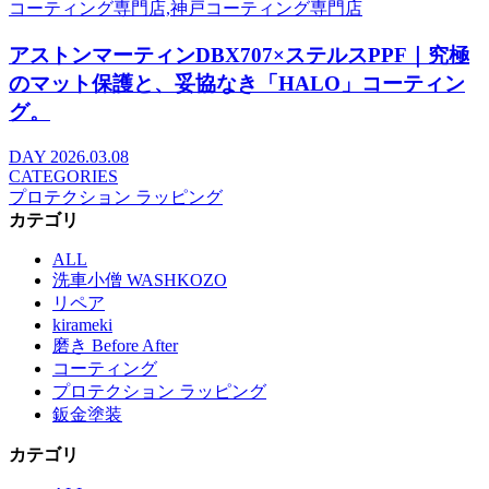
アストンマーティンDBX707×ステルスPPF｜究極
のマット保護と、妥協なき「HALO」コーティン
グ。
DAY
2026.03.08
CATEGORIES
プロテクション ラッピング
カテゴリ
ALL
洗車小僧 WASHKOZO
リペア
kirameki
磨き Before After
コーティング
プロテクション ラッピング
鈑金塗装
カテゴリ