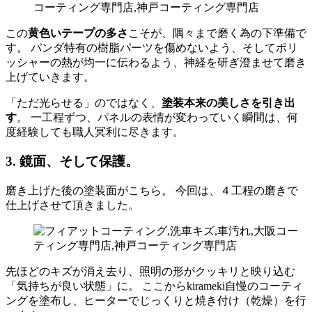
この
黄色いテープの多さ
こそが、隅々まで磨く為の下準備で
す。 パンダ特有の樹脂パーツを傷めないよう、そしてポリ
ッシャーの熱が均一に伝わるよう、神経を研ぎ澄ませて磨き
上げていきます。
「ただ光らせる」のではなく、
塗装本来の美しさを引き出
す
。 一工程ずつ、パネルの表情が変わっていく瞬間は、何
度経験しても職人冥利に尽きます。
3. 鏡面、そして保護。
磨き上げた後の塗装面がこちら。 今回は、４工程の磨きで
仕上げさせて頂きました。
先ほどのキズが消え去り、照明の形がクッキリと映り込む
「気持ちが良い状態」に。 ここからkirameki自慢のコーティ
ングを塗布し、ヒーターでじっくりと焼き付け（乾燥）を行