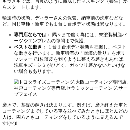
キラメキでは、写真のように徹底したマスキング（養生）か
らスタートします。
輸送時の状態、ディラーさんの保管、納車前の洗車などな
ど、同じ車種・新車でも１台１台ボディ状態は異なります。
専門店ならでは：
隅々まで磨く為には、未塗装樹脂パ
ーツやエンブレムの隙間まで保護。
ベストな磨き：
１台１台ボディ状態を把握し、ベスト
な磨きを行います。新車特有の「塗装の曇り」をポリ
ッシャーで1枚薄皮を剥くように整える磨きもあれば、
洗車キズ・シミがひどく、ガッツリ磨かないといけな
い場合もあります。
磨きで、基礎の輝きは決まります。例えば、磨き終えた車と
コーティングまでしている車を並べてみたときにほとんどの
人は、両方ともコーティングをしているように見えるんで
す!(^^)!