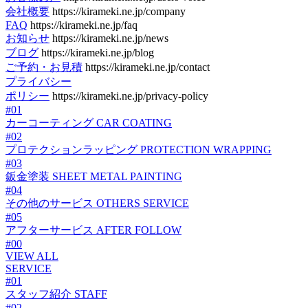
会社概要
https://kirameki.ne.jp/company
FAQ
https://kirameki.ne.jp/faq
お知らせ
https://kirameki.ne.jp/news
ブログ
https://kirameki.ne.jp/blog
ご予約・お見積
https://kirameki.ne.jp/contact
プライバシー
ポリシー
https://kirameki.ne.jp/privacy-policy
#01
カーコーティング
CAR COATING
#02
プロテクションラッピング
PROTECTION WRAPPING
#03
鈑金塗装
SHEET METAL PAINTING
#04
その他のサービス
OTHERS SERVICE
#05
アフターサービス
AFTER FOLLOW
#00
VIEW ALL
SERVICE
#01
スタッフ紹介
STAFF
#02