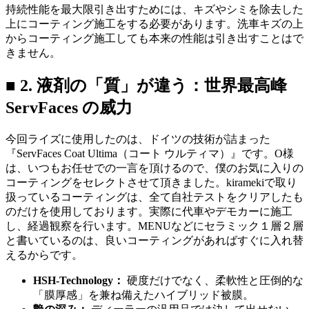
持続性能を最大限引き出すためには、キズやシミを除去した
上にコーティング施工をする必要があります。洗車キズの上
からコーティング施工しても本来の性能は引き出すことはで
きません。
■ 2. 液剤の「質」が違う：世界最高峰
ServFaces の威力
今回ライズに使用したのは、ドイツの技術が詰まった
『ServFaces Coat Ultima（コート ウルティマ）』です。O様
は、いつもお任せでの一言を頂けるので、僕のお気に入りの
コーティングをセレクトさせて頂きました。kiramekiで取り
扱っているコーティングは、全て自社テストをクリアしたも
のだけを使用しております。実際に代車やデモカーに施工
し、経過観察を行います。MENUなどにセラミック１層２層
と書いているのは、良いコーティングがあればすぐに入れ替
えるからです。
HSH-Technology：
硬度だけでなく、柔軟性と圧倒的な
「膜厚感」を兼ね備えたハイブリッド被膜。