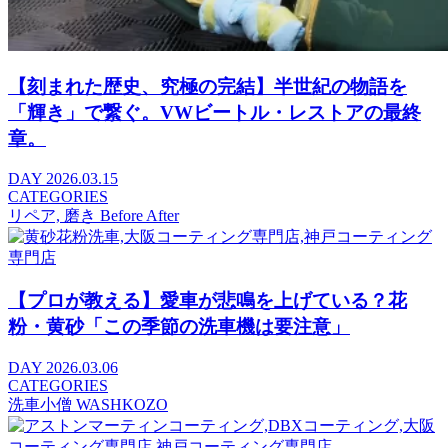
【刻まれた歴史、究極の完結】半世紀の物語を
「輝き」で繋ぐ。VWビートル・レストアの最終
章。
DAY
2026.03.15
CATEGORIES
リペア, 磨き Before After
【プロが教える】愛車が悲鳴を上げている？花
粉・黄砂「この季節の洗車機は要注意」
DAY
2026.03.06
CATEGORIES
洗車小僧 WASHKOZO