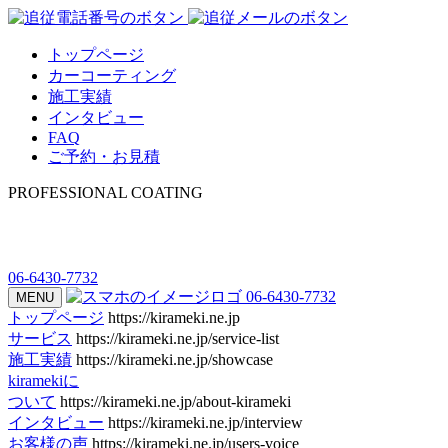
トップページ
カーコーティング
施工実績
インタビュー
FAQ
ご予約・お見積
PROFESSIONAL COATING
06-6430-7732
06-6430-7732
MENU
トップページ
https://kirameki.ne.jp
サービス
https://kirameki.ne.jp/service-list
施工実績
https://kirameki.ne.jp/showcase
kiramekiに
ついて
https://kirameki.ne.jp/about-kirameki
インタビュー
https://kirameki.ne.jp/interview
お客様の声
https://kirameki.ne.jp/users-voice