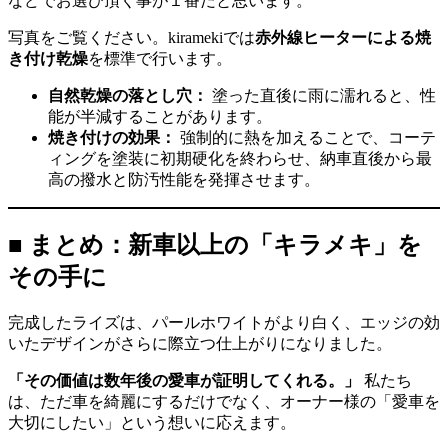
などでお選び頂く事が１番だと思います。
写真をご覧ください。kiramekiでは
赤外線ヒーターによる焼
き付け乾燥
を標準で行います。
自然乾燥の落とし穴：
塗った直後に雨に濡れると、性
能が半減することがあります。
焼き付けの効果：
強制的に熱を加えることで、コーテ
ィングを塗装に初期硬化を終わらせ、納車直後から最
高の撥水と防汚性能を発揮させます。
■ まとめ：新車以上の「キラメキ」を
その手に
完成したライズは、パールホワイトがより白く、エッジの効
いたデザインがさらに際立つ仕上がりになりました。
「その価値は数年後の愛車が証明してくれる。」
私たち
は、ただ車を綺麗にするだけでなく、オーナー様の「愛車を
大切にしたい」という想いに応えます。