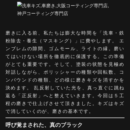
https://kirameki.ne.jp/about-kirameki
https://kirameki.ne.jp/interview
https://kirameki.ne.jp/users-voice
磨きに入る前、私たちは膨大な時間を「洗車・鉄
粉除去・養生（マスキング）」に費やします。 エ
ンブレムの隙間、ゴムモール、ライトの縁。磨い
てはいけない場所を徹底的に保護する。この準備
がとても重要です。そして、塗装の状態を見極め
対話しながら、ポリッシャーの種類や回転数、コ
ンパウンドの種類、どの様に磨きキズを消すかを
決めます。 乱反射していた光を、真っ直ぐに跳ね
返る「正反射」へと整えていきます。今回は５工
程の磨きで仕上げさせて頂きました。キズはキズ
で消していくのが、磨きの基本です。
呼び覚まされた、真のブラック