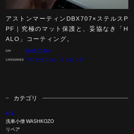
VIEW ALL
アストンマーティンDBX707×ステルスP
会社概要
FAQ
お知らせ
SERVICE
PF｜究極のマット保護と、妥協なき「H
ALO」コーティング。
2026.03.08
DAY
プロテクション ラッピング
CATEGORIES
カテゴリ
ALL
洗車小僧 WASHKOZO
リペア