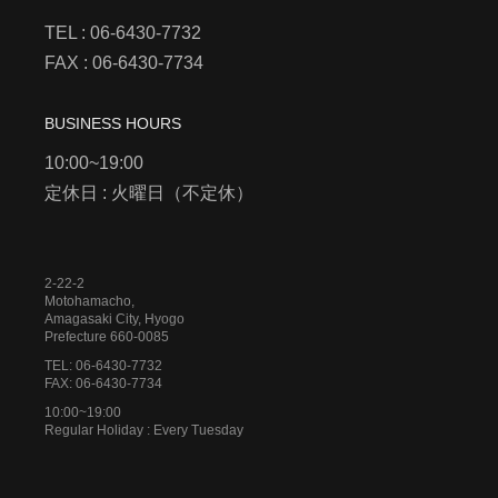
TEL : 06-6430-7732
FAX : 06-6430-7734
BUSINESS HOURS
10:00~19:00
定休日 : 火曜日（不定休）
2-22-2
Motohamacho,
Amagasaki City, Hyogo
Prefecture 660-0085
TEL: 06-6430-7732
FAX: 06-6430-7734
10:00~19:00
Regular Holiday : Every Tuesday