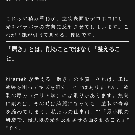
これらの積み重ねが、塗装表面をデコボコにし、
光をバラバラの方向に反射させてしまいます。こ
れが「艶が引けて見える」原因です。
「磨き」とは、削ることではなく「整えるこ
と」
kiramekiが考える「磨き」の本質。それは、単に
塗装を削ってキズを消すことではありません。 塗
装の厚み（クリア層）には限りがあります。無闇
に削れば、その時は綺麗になっても、塗装の寿命
を縮めてしまう。私たちの仕事は、**「最小限の
研磨で、最大限の光を反射させる面を創ること」*
#03
#01
#04
#02
#05
*です。