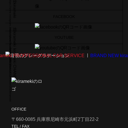
https://www.instagram.com/explore/locations/517225771/
煌kirameki
FACEBOOK
https://www.facebook.com/kirameki.2013
煌kirameki
YOUTUBE
https://www.youtube.com/user/2013kirameki
kirameki CHANNEL
meki PROFFESSIONAL CAR SERVICE
BRAND NEW kiram
プライバシー
ブログ
ご予約・お見積
ポリシー
OFFICE
〒660-0085 兵庫県尼崎市元浜町2丁目22-2
TEL / FAX