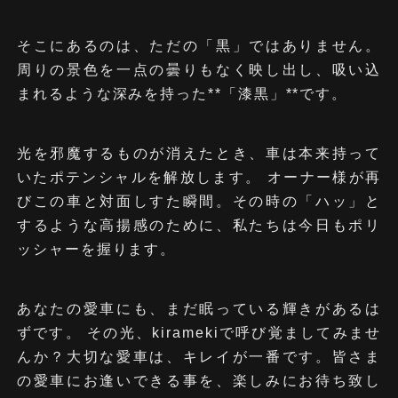
そこにあるのは、ただの「黒」ではありません。
周りの景色を一点の曇りもなく映し出し、吸い込
まれるような深みを持った**「漆黒」**です。
光を邪魔するものが消えたとき、車は本来持って
いたポテンシャルを解放します。 オーナー様が再
びこの車と対面しすた瞬間。その時の「ハッ」と
するような高揚感のために、私たちは今日もポリ
kiramekiに
鈑金塗装
スタッフ紹介
その他のサービス
設備紹介
アフターサービス
ッシャーを握ります。
インタビュー
お客様の声
ついて
SHEET METAL PAINTING
STAFF
OTHERS SERVICE
FACILITY
AFTER FOLLOW
あなたの愛車にも、まだ眠っている輝きがあるは
ずです。 その光、kiramekiで呼び覚ましてみませ
んか？大切な愛車は、キレイが一番です。皆さま
の愛車にお逢いできる事を、楽しみにお待ち致し