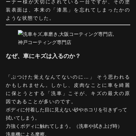
ーナー様が大切にされている一台ですが、その塗
装表面は、本来の「漆黒」を忘れてしまったかの
プロテクションラッピ
カーコーティング
トップページ
サービス
施工実績
ような状態でした。
ング
CAR COATING
PROTECTION WRAPPING
なぜ、車にキズは入るのか？
「ぶつけた覚えなんてないのに…」 そう思われる
かもしれません。しかし、皮肉なことに車を綺麗
に保とうとする「洗車」こそが、キズの最大の原
因であることが多いのです。
ボディに付着した目に見えない砂やホコリを引きずって
拭いてしまう。
力強くボディに触れてしまう。（洗車や拭き上げ時）
洗車機による摩擦。