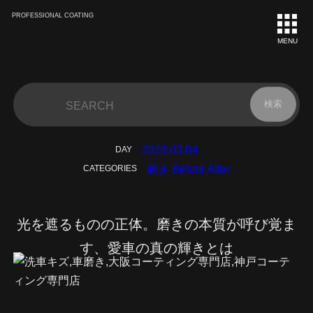
PROFESSIONAL COATING
MENU
#01
#02
https://kirameki.ne.jp
https://kirameki.ne.jp/service-list
https://kirameki.ne.jp/showcase
2026.03.04
DAY
磨き Before After
CATEGORIES
光を遮るものの正体。磨きの本質が呼び覚ま
す、愛車の真の輝きとは