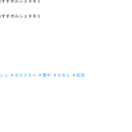
シェ
＃ボクスター
＃豊中
＃９８１
＃吹田