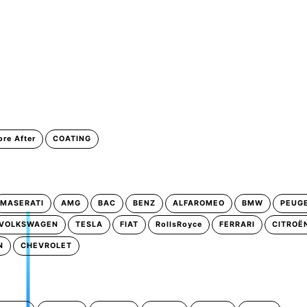
ore After
COATING
MASERATI
AMG
BAC
BENZ
ALFAROMEO
BMW
PEUG
VOLKSWAGEN
TESLA
FIAT
RollsRoyce
FERRARI
CITROË
N
CHEVROLET