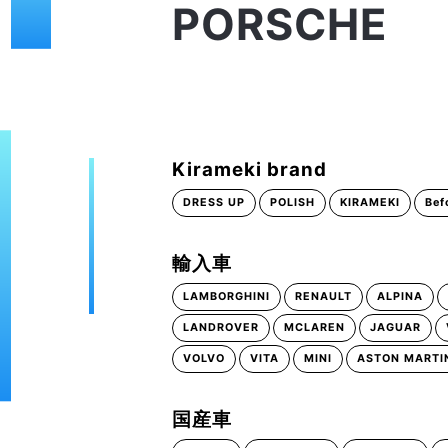
PORSCHE
Kirameki brand
DRESS UP
POLISH
KIRAMEKI
Bef
輸入車
LAMBORGHINI
RENAULT
ALPINA
LANDROVER
MCLAREN
JAGUAR
VOLVO
VITA
MINI
ASTON MARTI
国産車