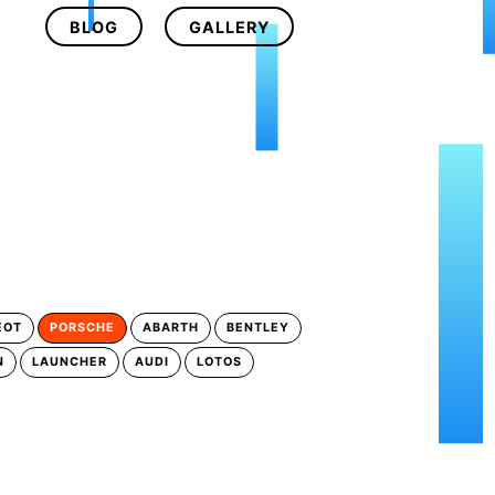
BLOG
GALLERY
EOT
PORSCHE
ABARTH
BENTLEY
N
LAUNCHER
AUDI
LOTOS