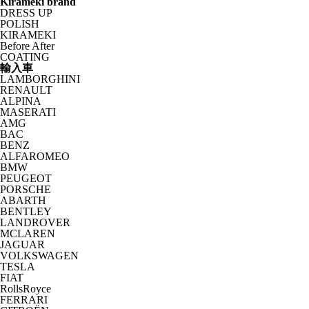
Kirameki brand
DRESS UP
POLISH
KIRAMEKI
Before After
COATING
輸入車
LAMBORGHINI
RENAULT
ALPINA
MASERATI
AMG
BAC
BENZ
ALFAROMEO
BMW
PEUGEOT
PORSCHE
ABARTH
BENTLEY
LANDROVER
MCLAREN
JAGUAR
VOLKSWAGEN
TESLA
FIAT
RollsRoyce
FERRARI