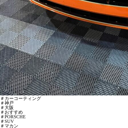
＃カーコーティング
＃神戸
＃大阪
＃おすすめ
＃PORSCHE
＃SUV
＃マカン