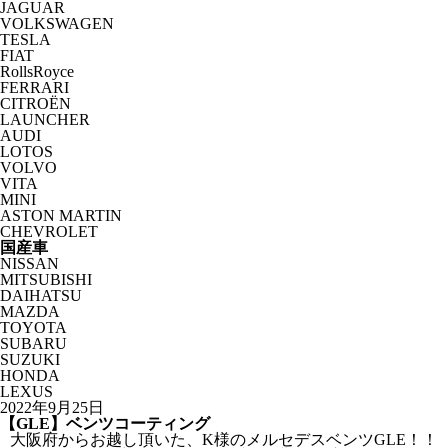
JAGUAR
VOLKSWAGEN
TESLA
FIAT
RollsRoyce
FERRARI
CITROËN
LAUNCHER
AUDI
LOTOS
VOLVO
VITA
MINI
ASTON MARTIN
CHEVROLET
国産車
NISSAN
MITSUBISHI
DAIHATSU
MAZDA
TOYOTA
SUBARU
SUZUKI
HONDA
LEXUS
2022年9月25日
【GLE】ベンツコーティング
大阪府からお越し頂いた、K様のメルセデスベンツGLE！！